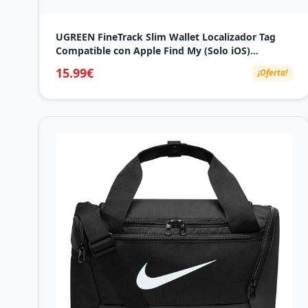
UGREEN FineTrack Slim Wallet Localizador Tag
Compatible con Apple Find My (Solo iOS)
Autonomía 7 Años Resistencia al Agua IP68
15.99€
¡Oferta!
Alarma 100dB Tracker para Carteras, Pasaportes
y Equipaje