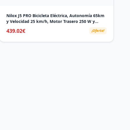
Nilox J5 PRO Bicicleta Eléctrica, Autonomía 65km
y Velocidad 25 km/h, Motor Trasero 250 W y
Batería Litio Extraíble 10 Ah, E-bike con
439.02€
¡Oferta!
Suspensión Delantera y Pantalla LED 5 Niveles,
Verde