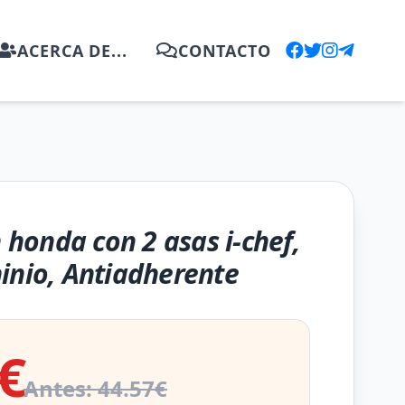
ACERCA DE...
CONTACTO
n honda con 2 asas i-chef,
inio, Antiadherente
€
Antes: 44.57€