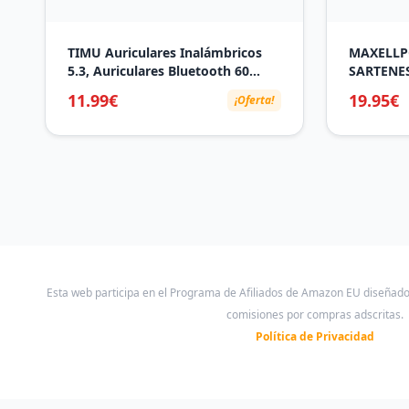
TIMU Auriculares Inalámbricos
MAXELLP
5.3, Auriculares Bluetooth 60
SARTENES 
Horas reproducción con Pantalla
Tijeras C
11.99€
19.95€
¡Oferta!
de alimentación LED, Llamadas
Horno
claras CVC8.0, 14.2 mm
Controlador Dinámico, IPX7
Impermeable
Esta web participa en el Programa de Afiliados de Amazon EU diseñad
comisiones por compras adscritas.
Política de Privacidad