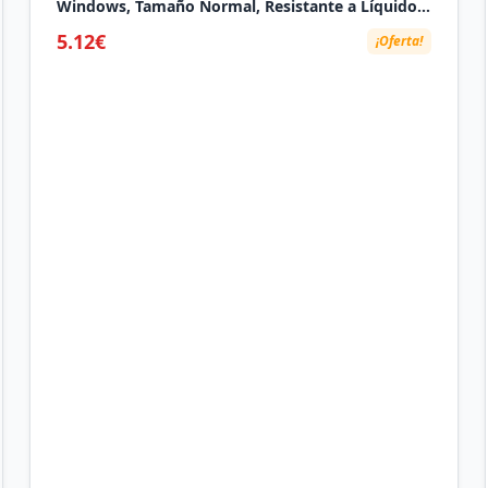
Windows, Tamaño Normal, Resistante a Líquido,
Barra Espaciadora Curvada, PC/Portátil,
5.12€
¡Oferta!
Disposición QWERTY Español - Negro