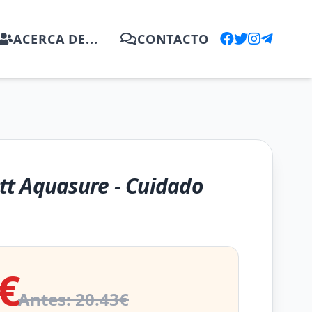
ACERCA DE...
CONTACTO
t Aquasure - Cuidado
€
Antes: 20.43€